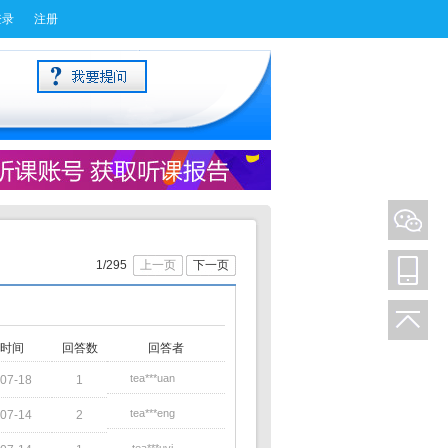
登录
注册
1/295
上一页
下一页
时间
回答数
回答者
tea***uan
07-18
1
tea***eng
07-14
2