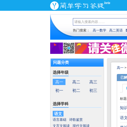
热门搜索：
高一数学
高二英语
问题分类
高一
选择年级
已
高一
高二
高三
初一
初二
初三
标题
选择学科
知
语文
语
语言基础
诗歌鉴赏
文言文阅读
现代文阅读