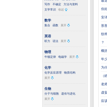
最
写作
不确定
方法与资料
你
文学常识
收起
安
数学
集合
函数
展开
形
纹
英语
听力
语法
展开
？
概
物理
牛顿定律
电磁学
展开
年
为
化学
化学反应原理
物质结构
（
展开
老
生物
虚妄
分子与细胞
遗传与进化
展开
应该