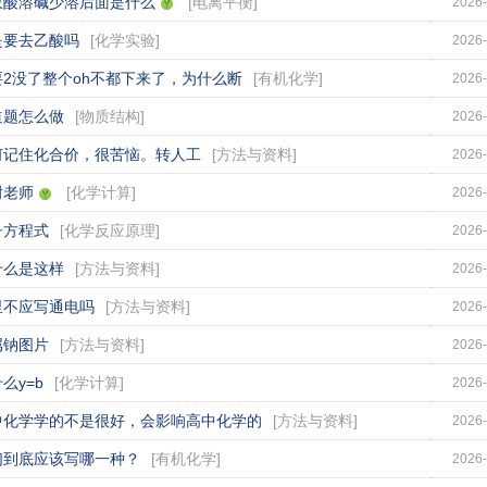
数酸溶碱少溶后面是什么
[
电离平衡
]
2026-
是要去乙酸吗
[
化学实验
]
2026-
要2没了整个oh不都下来了，为什么断
[
有机化学
]
2026-
道题怎么做
[
物质结构
]
2026-
何记住化合价，很苦恼。转人工
[
方法与资料
]
2026-
谢老师
[
化学计算
]
2026-
子方程式
[
化学反应原理
]
2026-
什么是这样
[
方法与资料
]
2026-
里不应写通电吗
[
方法与资料
]
2026-
属钠图片
[
方法与资料
]
2026-
么y=b
[
化学计算
]
2026-
中化学学的不是很好，会影响高中化学的
[
方法与资料
]
2026-
们到底应该写哪一种？
[
有机化学
]
2026-