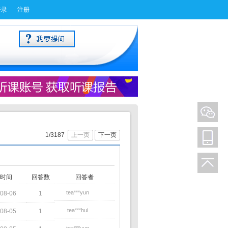
登录
注册
1/3187
上一页
下一页
时间
回答数
回答者
tea***yun
08-06
1
tea***hui
08-05
1