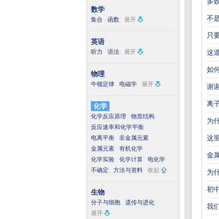
多
数学
不
集合
函数
展开
只
英语
听力
语法
展开
这
如
物理
牛顿定律
电磁学
展开
谢
离
化学
化学反应原理
物质结构
为
反应速率和化学平衡
这
电离平衡
非金属元素
金属元素
有机化学
金
化学实验
化学计算
电化学
不确定
方法与资料
收起
为什
初
生物
分子与细胞
遗传与进化
我
展开