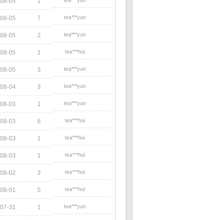
tea***yun
08-05
1
tea***yun
08-05
7
tea***yun
08-05
2
tea***hui
08-05
1
tea***yun
08-05
3
tea***yun
08-04
3
tea***yun
08-03
1
tea***hui
08-03
6
tea***hui
08-03
1
tea***hui
08-03
1
tea***hui
08-02
3
tea***hui
08-01
5
tea***yun
07-31
1