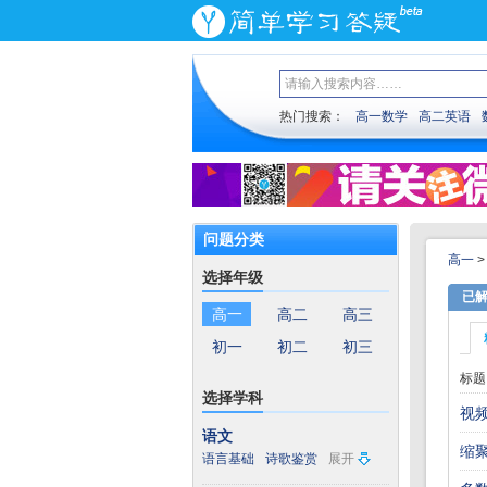
热门搜索：
高一数学
高二英语
问题分类
高一
选择年级
已
高一
高二
高三
初一
初二
初三
标题
选择学科
视
语文
缩
语言基础
诗歌鉴赏
展开