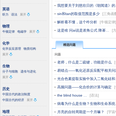
我想要关于刘慈欣日的《朝闻道》的
英语
sin和tan的取值范围是多少
[
三角函
听力
语法
展开
解析看不懂，这个咋分析
[
牛顿定律
物理
这是啥 问ai说是差角公式 降幂…
[
牛顿定律
电磁学
展开
化学
精选问题
化学反应原理
物质结构
展开
问题
老师，什么是二硫键，功能是什么
[
生物
易错点——氧化还原反应配平相关问
分子与细胞
遗传与进化
展开
光合色素提取实验中加入二氧化硅和
高频问题——化合价的计算与确定
[
历史
中国古代的政治制度
the blind house …
[
语法
]
中国古代的经济
展开
病毒为什么是生物？生物和生命系统
地理
月亮的自转周期是一个月嘛？
[
宇宙