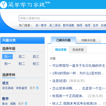
热门搜索：
高一数学
高二英语
数学函数
物理
地理
化学
生
问题分类
已解决问题
待解决问题
选择年级
精品答疑
其他答疑
高一
高二
高三
问题
初一
初二
初三
可以帮我写一篇关于生日礼物的作文
1和2的理由一样，为什么1是对的…
选择学科
这是l还是i
[
有机化学
]
语文
语言基础
诗歌鉴赏
展开
怎么背单词啊。。。总是背一个忘一
给我画一个正四面体。
[
立体几何
]
数学
转人工 我期末考试考全校第16 …
[
集合
函数
展开