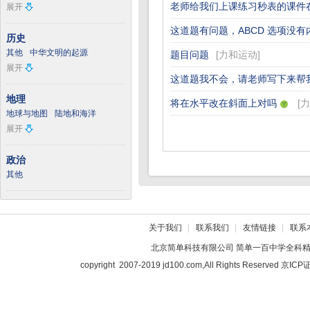
老师给我们上课练习秒表的课件
展开
这道题有问题，ABCD 选项没有
历史
其他
中华文明的起源
题目问题
[
力和运动
]
展开
这道题我不会，请老师写下来帮
地理
将在水平改在斜面上对吗
[
力
地球与地图
陆地和海洋
展开
政治
其他
关于我们
|
联系我们
|
友情链接
|
联系
北京简单科技有限公司
简单一百中学全科
copyright 2007-2019 jd100.com,All Rights Reserved 京I