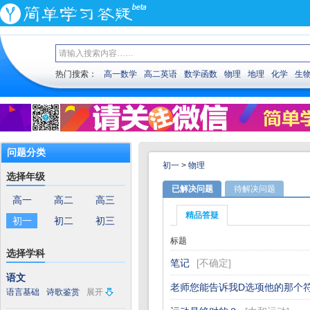
热门搜索：
高一数学
高二英语
数学函数
物理
地理
化学
生
问题分类
初一
>
物理
选择年级
已解决问题
待解决问题
高一
高二
高三
精品答疑
初一
初二
初三
标题
选择学科
笔记
[
不确定
]
语文
老师您能告诉我D选项他的那个
语言基础
诗歌鉴赏
展开