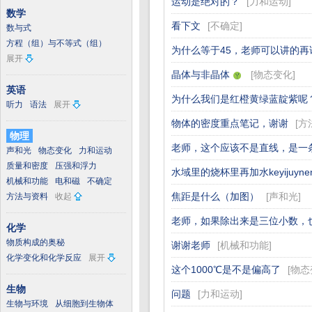
运动是绝对的？
[
力和运动
]
数学
看下文
[
不确定
]
数与式
方程（组）与不等式（组）
为什么等于45，老师可以讲的再
展开
晶体与非晶体
[
物态变化
]
英语
为什么我们是红橙黄绿蓝靛紫呢
听力
语法
展开
物体的密度重点笔记，谢谢
[
方
物理
老师，这个应该不是直线，是一
声和光
物态变化
力和运动
质量和密度
压强和浮力
水域里的烧杯里再加水keyijuyne
机械和功能
电和磁
不确定
焦距是什么（加图）
[
声和光
]
方法与资料
收起
老师，如果除出来是三位小数，
化学
物质构成的奥秘
谢谢老师
[
机械和功能
]
化学变化和化学反应
展开
这个1000℃是不是偏高了
[
物态
生物
问题
[
力和运动
]
生物与环境
从细胞到生物体