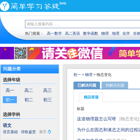
热门搜索：
高一数学
高二英语
数学函数
物理
地理
化学
生
问题分类
初一
>
物理
>
物态变化
选择年级
已解决问题
待解决问题
高一
高二
高三
精品答疑
初一
初二
初三
标题
选择学科
这道物理题怎么写呀
[
物态变化
]
语文
为什么在固态和液态之间的过程
语言基础
诗歌鉴赏
展开