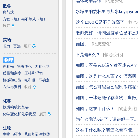
晶体与非晶体
[
物态变化
]
数学
水域里的烧杯里再加水keyijuyne
数与式
方程（组）与不等式（组）
这个1000℃是不是偏高了
[
物态
展开
老师您好，请问温度单位是不是
英语
如图。
[
物态变化
]
听力
语法
展开
不是选B么？
[
物态变化
]
物理
如图，不是选D吗？难不成选A？
声和光
物态变化
力和运动
质量和密度
压强和浮力
如图，这是什么东西？好漂亮啊
机械和功能
电和磁
不确定
如图，怎么可能自己能制作霜呢
方法与资料
收起
如图，干冰还能保存食物，当做
化学
物质构成的奥秘
如图，这在干什么？
[
物态变化
]
化学变化和化学反应
展开
为什么我选c错了，请讲解一下
生物
这在干什么呢？我怎么看不懂。
生物与环境
从细胞到生物体