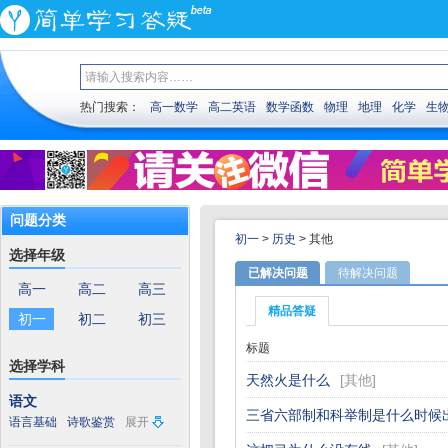
热门搜索：
高一数学
高二英语
数学函数
物理
地理
化学
生
问题分类
初一
>
历史
>
其他
选择年级
已解决问题
待解决问题
高一
高二
高三
精品答疑
初一
初二
初三
标题
选择学科
天然火是什么
[
其他
]
语文
三省六部制和科举制是什么时候
语言基础
诗歌鉴赏
展开