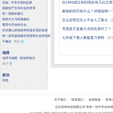
自1949成立初到现在有几位主
其他
中华文明的起源
国家的产生和社会的变革
秦朝的刑罚有什么？详细说明一下
统一国家的建立
政权分立与民族融合
怎么证明北京人不会人工取火
[
繁荣与开放的社会
齐国是不是被大夫田氏替代了？
经济重心的南移和民族关系的发展
统一多民族国家的巩固和社会的危机
七年级下册人教版复习资料
[
其
不确定
收起
地理
地球与地图
陆地和海洋
展开
政治
其他
关于我们
|
联系我们
|
友情链接
|
联系
北京简单科技有限公司
简单一百中学全科