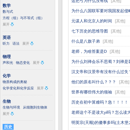
这把弓为什么没有线
[
其他
]
数学
为什么八国联军要对我国发起侵
数与式
方程（组）与不等式（组）
元谋人和北京人的时间
[
其他
]
展开
七下历史的思维导图
[
其他
]
英语
什么是八旗子弟
[
其他
]
听力
语法
展开
老师，为啥答案是D
[
其他
]
物理
为什么刘禅会乐不思蜀？刘禅是
声和光
物态变化
展开
汉文帝和汉景帝有没有什么过失
化学
他们的原名叫什么？？？
[
其他
]
物质构成的奥秘
化学变化和化学反应
展开
世界有哪些伟大的领袖
[
其他
]
生物
历史在初中算难吗？急！！！！
生物与环境
从细胞到生物体
老师这个不是读大yi吗？怎么读
展开
明英宗(天顺)的傻事多吗(土木堡
历史