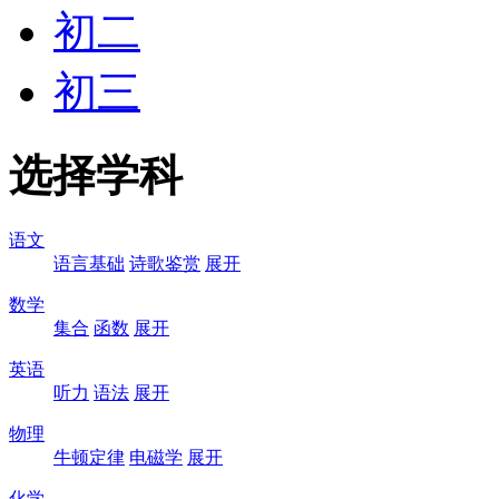
初二
初三
选择学科
语文
语言基础
诗歌鉴赏
展开
数学
集合
函数
展开
英语
听力
语法
展开
物理
牛顿定律
电磁学
展开
化学