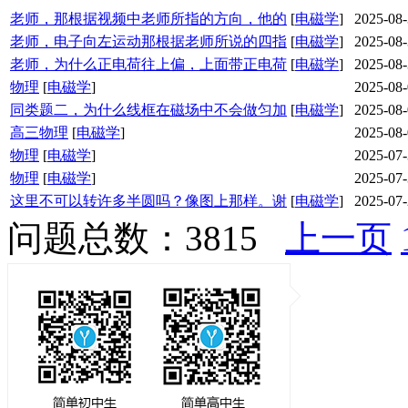
老师，那根据视频中老师所指的方向，他的
[
电磁学
]
2025-08
老师，电子向左运动那根据老师所说的四指
[
电磁学
]
2025-08
老师，为什么正电荷往上偏，上面带正电荷
[
电磁学
]
2025-08
物理
[
电磁学
]
2025-08
同类题二，为什么线框在磁场中不会做匀加
[
电磁学
]
2025-08
高三物理
[
电磁学
]
2025-08
物理
[
电磁学
]
2025-07
物理
[
电磁学
]
2025-07
这里不可以转许多半圆吗？像图上那样。谢
[
电磁学
]
2025-07
问题总数：3815
上一页