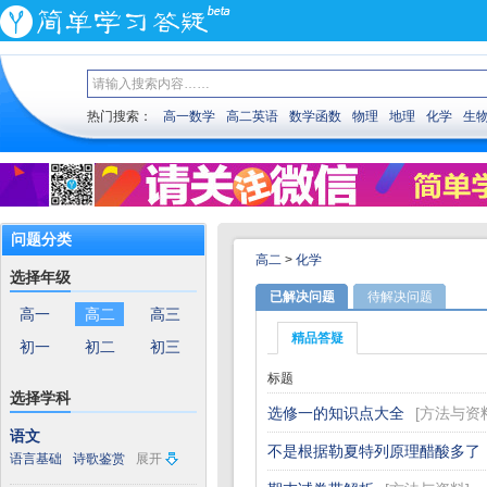
热门搜索：
高一数学
高二英语
数学函数
物理
地理
化学
生
问题分类
高二
>
化学
选择年级
已解决问题
待解决问题
高一
高二
高三
精品答疑
初一
初二
初三
标题
选择学科
选修一的知识点大全
[
方法与资
语文
不是根据勒夏特列原理醋酸多了
语言基础
诗歌鉴赏
展开