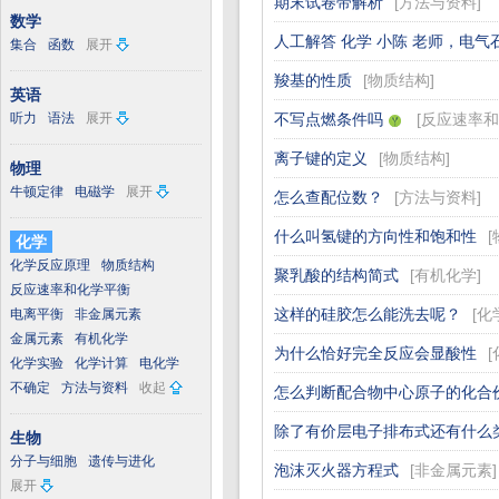
期末试卷带解析
[
方法与资料
]
数学
人工解答 化学 小陈 老师，电气
集合
函数
展开
羧基的性质
[
物质结构
]
英语
听力
语法
展开
不写点燃条件吗
[
反应速率和
离子键的定义
[
物质结构
]
物理
牛顿定律
电磁学
展开
怎么查配位数？
[
方法与资料
]
什么叫氢键的方向性和饱和性
[
化学
化学反应原理
物质结构
聚乳酸的结构简式
[
有机化学
]
反应速率和化学平衡
这样的硅胶怎么能洗去呢？
[
化
电离平衡
非金属元素
金属元素
有机化学
为什么恰好完全反应会显酸性
[
化学实验
化学计算
电化学
不确定
方法与资料
收起
怎么判断配合物中心原子的化合
除了有价层电子排布式还有什么
生物
分子与细胞
遗传与进化
泡沫灭火器方程式
[
非金属元素
]
展开