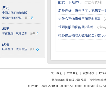
能发一下照片吗
[
方法与资料
]
历史
老师你好，快开学了，我想要一
中国古代的政治制度
中国古代的经济
展开
为什么产物降低平衡正向移动
[
苯丙氨酸的官能团?几种
[
方法
地理
等值线图
气候类型
展开
把必修三物理人教版的全部知识
政治
经济生活
政治生活
展开
关于我们
|
联系我们
|
友情链接
|
联系
北京简单科技有限公司
简单一百中学全科
copyright 2007-2019 jd100.com,All Rights Reserved 京I