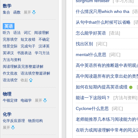
sorghum fertiliser
[
学习方法
]
数学
什么情况只用which who tha
[
语
集合
函数
展开
从句中that什么时候可以省略
[
英语
听力
语法
词汇
阅读理解
怎么能学好英语
[
语法
]
完形填空
短文改错
不确定
找出区别
[
词汇
]
情景交际
完成句子
汉译英
英译汉
书面表达
学习方法
mental什么意思
[
词汇
]
方法与资料
高中英语所有的推断题中表明观
阅读理解及完形整篇讲解
作文批改
语法填空整篇讲解
高中阅读题所有的文章出处的类
语法填空
收起
如何在短期内提高英语成绩
[
物理
能读一下这段吗？
[
方法与资料
]
牛顿定律
电磁学
展开
Cyclone什么意思
[
词汇
]
化学
老师能推荐几本练习阅读能力的
化学反应原理
物质结构
展开
在听力或阅读理解中常考的同义