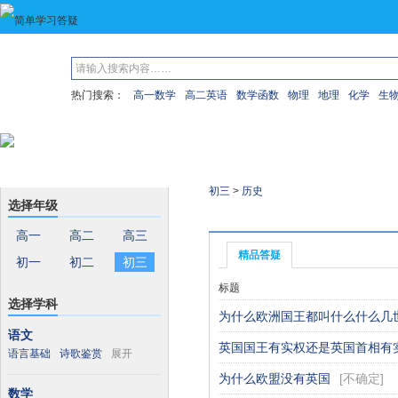
热门搜索：
高一数学
高二英语
数学函数
物理
地理
化学
生
问题分类
初三
>
历史
选择年级
已解决问题
待解决问题
高一
高二
高三
精品答疑
初一
初二
初三
标题
选择学科
为什么欧洲国王都叫什么什么几
语文
英国国王有实权还是英国首相有
语言基础
诗歌鉴赏
展开
为什么欧盟没有英国
[
不确定
]
数学