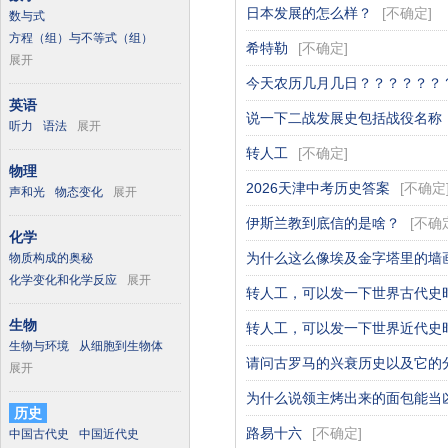
日本发展的怎么样？
[
不确定
]
数与式
方程（组）与不等式（组）
希特勒
[
不确定
]
展开
今天农历几月几日？？？？？？
英语
说一下二战发展史包括战役名称
听力
语法
展开
转人工
[
不确定
]
物理
2026天津中考历史答案
[
不确定
声和光
物态变化
展开
伊斯兰教到底信的是啥？
[
不确
化学
为什么这么像埃及金字塔里的墙
物质构成的奥秘
化学变化和化学反应
展开
转人工，可以发一下世界古代史
生物
转人工，可以发一下世界近代史
生物与环境
从细胞到生物体
请问古罗马的兴衰历史以及它的
展开
为什么说领主烤出来的面包能当
历史
路易十六
[
不确定
]
中国古代史
中国近代史