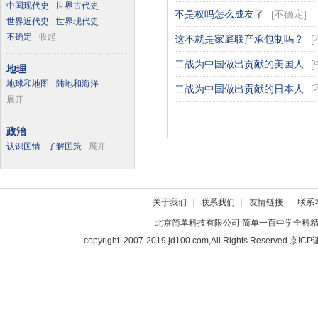
中国现代史
世界古代史
不是权吗怎么成友了
[
不确定
]
世界近代史
世界现代史
不确定
收起
这不就是家庭联产承包制吗？
[
二战为中国做出贡献的美国人
[
地理
地球和地图
陆地和海洋
二战为中国做出贡献的日本人
[
展开
政治
认识国情
了解国策
展开
关于我们
|
联系我们
|
友情链接
|
联系
北京简单科技有限公司
简单一百中学全科
copyright 2007-2019 jd100.com,All Rights Reserved 京I