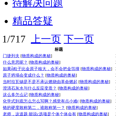
待解决问题
精品答疑
1/717
上一页
下一页
标题
门捷列夫
[
物质构成的奥秘
]
什么意思呢？
[
物质构成的奥秘
]
如果ᾆ粒子比金原子核大，会不会把金箔撞
[
物质构成的奥秘
]
原子坍塌会变成什么？
[
物质构成的奥秘
]
当时拉瓦锡是不是不承认燃烧由革命燃起
[
物质构成的奥秘
]
澄清石灰水与什么反应变质？
[
物质构成的奥秘
]
这么多怎么记
[
物质构成的奥秘
]
化学式到底怎么怎么写啊？感觉有点小难(
[
物质构成的奥秘
]
铬的硬度敢称第二，谁敢称第一？
[
物质构成的奥秘
]
老师，这道题 能说c选项是个体个体会有
[
物质构成的奥秘
]