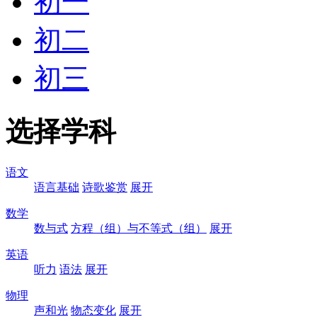
初一
初二
初三
选择学科
语文
语言基础
诗歌鉴赏
展开
数学
数与式
方程（组）与不等式（组）
展开
英语
听力
语法
展开
物理
声和光
物态变化
展开