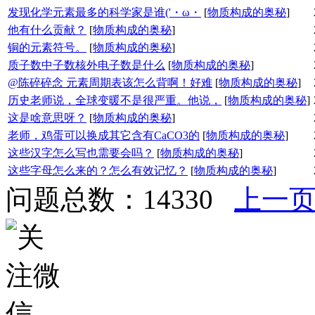
发现化学元素最多的科学家是谁('・ω・
[
物质构成的奥秘
]
他有什么贡献？
[
物质构成的奥秘
]
铜的元素符号。
[
物质构成的奥秘
]
质子数中子数核外电子数是什么
[
物质构成的奥秘
]
@陈碎碎念 元素周期表该怎么背啊！好难
[
物质构成的奥秘
]
历史老师说，全球变暖不是很严重。他说，
[
物质构成的奥秘
]
这是啥意思呀？
[
物质构成的奥秘
]
老师，鸡蛋可以换成其它含有CaCO3的
[
物质构成的奥秘
]
这些汉字怎么写也需要会吗？
[
物质构成的奥秘
]
这些字母怎么来的？怎么有效记忆？
[
物质构成的奥秘
]
问题总数：14330
上一