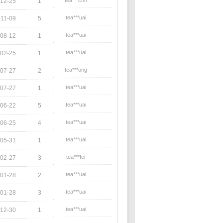
tea***chn
12-25
1
tea***uai
11-09
5
tea***uai
08-12
1
tea***uai
02-25
1
tea***ong
07-27
2
tea***uai
07-27
1
tea***uai
06-22
5
tea***uai
06-25
4
tea***uai
05-31
1
tea***fei
02-27
3
tea***uai
01-28
2
tea***uai
01-28
3
tea***uai
12-30
1