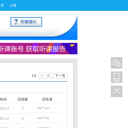
登录
注册
1/3
上一页
下一页
时间
回答数
回答者
tea***gxu
08-23
5
tea***i11
05-12
3