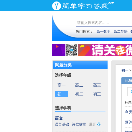
热门搜索：
高一数学
高二英语
问题分类
初一
选择年级
已
高一
高二
高三
初一
初二
初三
标题
选择学科
今
语文
蒸
语言基础
诗歌鉴赏
展开