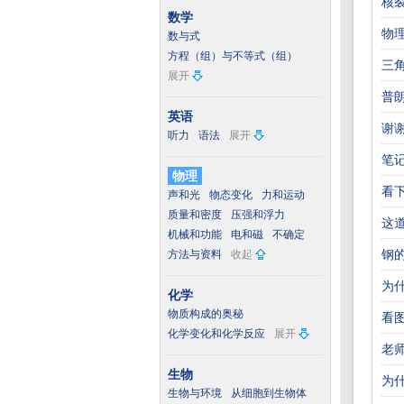
核
数学
物
数与式
方程（组）与不等式（组）
三
展开
普
英语
谢
听力
语法
展开
笔
物理
看
声和光
物态变化
力和运动
质量和密度
压强和浮力
这
机械和功能
电和磁
不确定
钢
方法与资料
收起
为
化学
物质构成的奥秘
看
化学变化和化学反应
展开
老
生物
为
生物与环境
从细胞到生物体